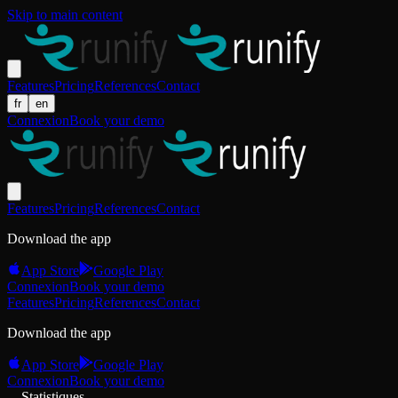
Skip to main content
Features
Pricing
References
Contact
fr
en
Connexion
Book your demo
Features
Pricing
References
Contact
Download the app
App Store
Google Play
Connexion
Book your demo
Features
Pricing
References
Contact
Download the app
App Store
Google Play
Connexion
Book your demo
Statistiques