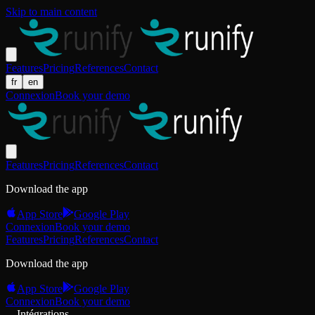
Skip to main content
Features
Pricing
References
Contact
fr
en
Connexion
Book your demo
Features
Pricing
References
Contact
Download the app
App Store
Google Play
Connexion
Book your demo
Features
Pricing
References
Contact
Download the app
App Store
Google Play
Connexion
Book your demo
Intégrations