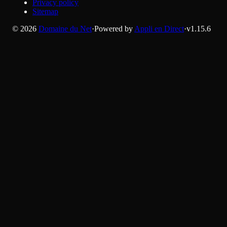
Privacy policy
Sitemap
©
2026
Domaine du Net
·
Powered by
Appli en Direct
·
v
1.15.6