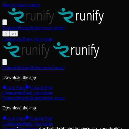
Skip to main content
Features
Pricing
References
Contact
fr
en
Connexion
Book your demo
Features
Pricing
References
Contact
Download the app
App Store
Google Play
Connexion
Book your demo
Features
Pricing
References
Contact
Download the app
App Store
Google Play
Connexion
Book your demo
Accueil
/
Newsletters
/
Le Trail de Haute Provence a son application