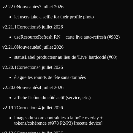
v
2.22.0
Nouveautés
7 juillet 2026
let users take a selfie for their profile photo
v
2.21.1
Corrections
6 juillet 2026
useResourceRefresh RN + carte live auto-refresh (#982)
v
2.21.0
Nouveautés
6 juillet 2026
statusLabel producteur au lieu de 'Live' hardcodé (#60)
v
2.20.1
Corrections
4 juillet 2026
élague les rounds de tête sans données
v
2.20.0
Nouveautés
4 juillet 2026
affiche l'icône du côté actif (service, etc.)
v
2.19.7
Corrections
4 juillet 2026
images du score contraintes à la boîte overlay +
tokens/cohérence (#978 P2/P3) [recette device]