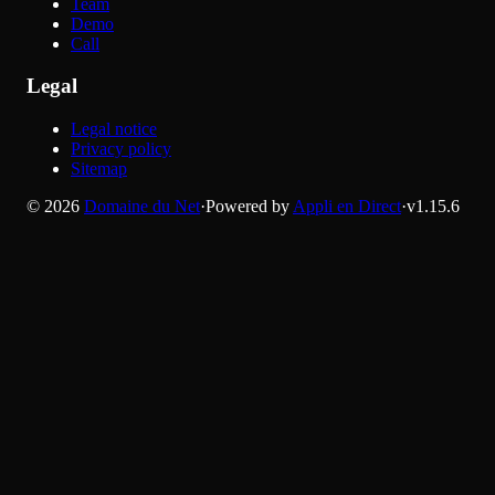
Team
Demo
Call
Legal
Legal notice
Privacy policy
Sitemap
©
2026
Domaine du Net
·
Powered by
Appli en Direct
·
v
1.15.6