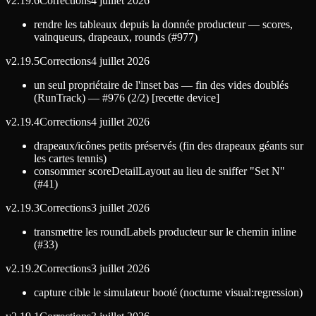
v
2.19.6
Corrections
4 juillet 2026
rendre les tableaux depuis la donnée producteur — scores,
vainqueurs, drapeaux, rounds (#977)
v
2.19.5
Corrections
4 juillet 2026
un seul propriétaire de l'inset bas — fin des vides doublés
(RunTrack) — #976 (2/2) [recette device]
v
2.19.4
Corrections
4 juillet 2026
drapeaux/icônes petits préservés (fin des drapeaux géants sur
les cartes tennis)
consommer scoreDetailLayout au lieu de sniffer "Set N"
(#41)
v
2.19.3
Corrections
3 juillet 2026
transmettre les roundLabels producteur sur le chemin inline
(#33)
v
2.19.2
Corrections
3 juillet 2026
capture cible le simulateur booté (nocturne visual:regression)