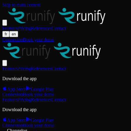
Skip to main content
Features
Pricing
References
Contact
fr
en
Connexion
Book your demo
Features
Pricing
References
Contact
Download the app
App Store
Google Play
Connexion
Book your demo
Features
Pricing
References
Contact
Download the app
App Store
Google Play
Connexion
Book your demo
Changelog