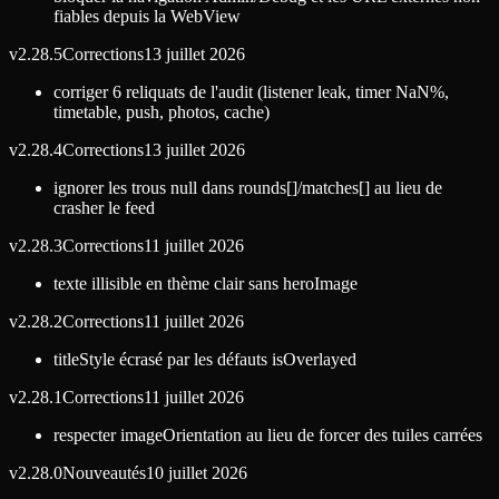
fiables depuis la WebView
v
2.28.5
Corrections
13 juillet 2026
corriger 6 reliquats de l'audit (listener leak, timer NaN%,
timetable, push, photos, cache)
v
2.28.4
Corrections
13 juillet 2026
ignorer les trous null dans rounds[]/matches[] au lieu de
crasher le feed
v
2.28.3
Corrections
11 juillet 2026
texte illisible en thème clair sans heroImage
v
2.28.2
Corrections
11 juillet 2026
titleStyle écrasé par les défauts isOverlayed
v
2.28.1
Corrections
11 juillet 2026
respecter imageOrientation au lieu de forcer des tuiles carrées
v
2.28.0
Nouveautés
10 juillet 2026