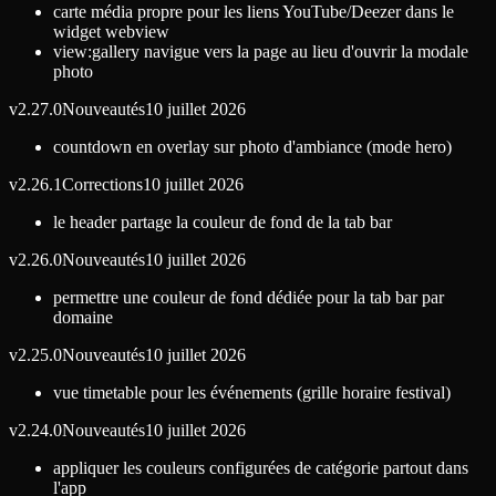
carte média propre pour les liens YouTube/Deezer dans le
widget webview
view:gallery navigue vers la page au lieu d'ouvrir la modale
photo
v
2.27.0
Nouveautés
10 juillet 2026
countdown en overlay sur photo d'ambiance (mode hero)
v
2.26.1
Corrections
10 juillet 2026
le header partage la couleur de fond de la tab bar
v
2.26.0
Nouveautés
10 juillet 2026
permettre une couleur de fond dédiée pour la tab bar par
domaine
v
2.25.0
Nouveautés
10 juillet 2026
vue timetable pour les événements (grille horaire festival)
v
2.24.0
Nouveautés
10 juillet 2026
appliquer les couleurs configurées de catégorie partout dans
l'app