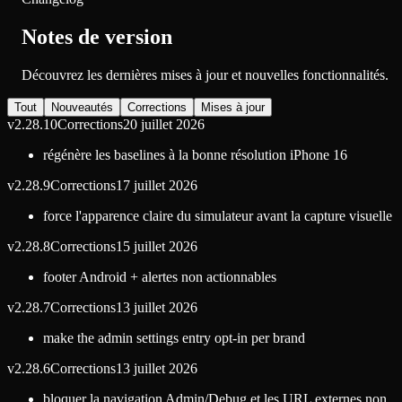
Notes de version
Découvrez les dernières mises à jour et nouvelles fonctionnalités.
Tout
Nouveautés
Corrections
Mises à jour
v
2.28.10
Corrections
20 juillet 2026
régénère les baselines à la bonne résolution iPhone 16
v
2.28.9
Corrections
17 juillet 2026
force l'apparence claire du simulateur avant la capture visuelle
v
2.28.8
Corrections
15 juillet 2026
footer Android + alertes non actionnables
v
2.28.7
Corrections
13 juillet 2026
make the admin settings entry opt-in per brand
v
2.28.6
Corrections
13 juillet 2026
bloquer la navigation Admin/Debug et les URL externes non