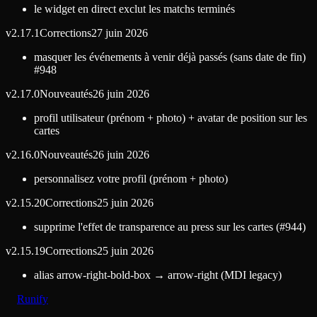
le widget en direct exclut les matchs terminés
v
2.17.1
Corrections
27 juin 2026
masquer les événements à venir déjà passés (sans date de fin)
#948
v
2.17.0
Nouveautés
26 juin 2026
profil utilisateur (prénom + photo) + avatar de position sur les
cartes
v
2.16.0
Nouveautés
26 juin 2026
personnalisez votre profil (prénom + photo)
v
2.15.20
Corrections
25 juin 2026
supprime l'effet de transparence au press sur les cartes (#944)
v
2.15.19
Corrections
25 juin 2026
alias arrow-right-bold-box → arrow-right (MDI legacy)
Runify