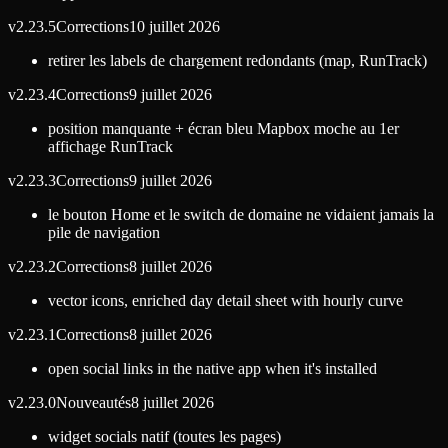
v
2.23.5
Corrections
10 juillet 2026
retirer les labels de chargement redondants (map, RunTrack)
v
2.23.4
Corrections
9 juillet 2026
position manquante + écran bleu Mapbox moche au 1er
affichage RunTrack
v
2.23.3
Corrections
9 juillet 2026
le bouton Home et le switch de domaine ne vidaient jamais la
pile de navigation
v
2.23.2
Corrections
8 juillet 2026
vector icons, enriched day detail sheet with hourly curve
v
2.23.1
Corrections
8 juillet 2026
open social links in the native app when it's installed
v
2.23.0
Nouveautés
8 juillet 2026
widget socials natif (toutes les pages)