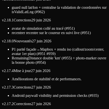
guard null lat/lon + centralise la validation de coordonnées sur
isValidLatLng (#962)
v
2.18.1
Corrections
29 juin 2026
avatar de simulation collé au tracé (#951)
recentrer recentre sur le coureur en suivi live (#951)
v
2.18.0
Nouveautés
27 juin 2026
P1 parité façade→Mapbox + rendu iso (callout/zoom/center,
avatar 1er plan) (#951 #959)
RemainingDistance double 'km' (#955) + photo-marker ouvre
la bonne photo (#954)
v
2.17.4
Mise à jour
27 juin 2026
Améliorations de stabilité et de performances.
v
2.17.3
Corrections
27 juin 2026
Android paywall visibility and permission checks (#935)
v
2.17.2
Corrections
27 juin 2026