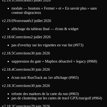
v
2.19.1
Corrections
3 juillet 2026
modale — boutons « Fermer » et « En savoir plus » sans
contour disgracieux
v
2.19.0
Nouveautés
3 juillet 2026
affichage du tableau final — écran & widget
v
2.18.6
Corrections
2 juillet 2026
pas d'overlay sur les vignettes en vue list (#973)
v
2.18.5
Corrections
30 juin 2026
suppression du gate « Mapbox désactivé » legacy (#968)
v
2.18.4
Corrections
30 juin 2026
écran noir RunTrack au 1er affichage (#965)
v
2.18.3
Corrections
30 juin 2026
refonte des markers de la carte du run (#963)
pas de clustering sur les cartes de tracé GPX/run/golf (#964)
v
2.18.2
Corrections
29 juin 2026