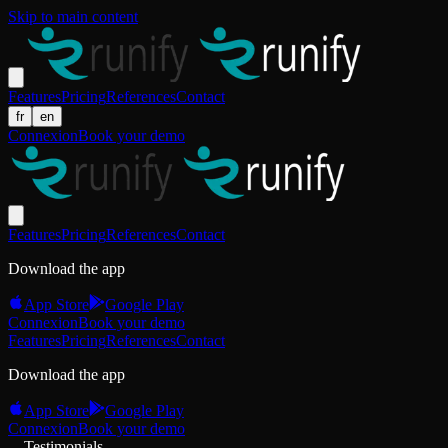
Skip to main content
Features
Pricing
References
Contact
fr
en
Connexion
Book your demo
Features
Pricing
References
Contact
Download the app
App Store
Google Play
Connexion
Book your demo
Features
Pricing
References
Contact
Download the app
App Store
Google Play
Connexion
Book your demo
Testimonials