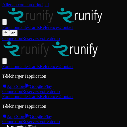
Aller au contenu principal
Fonctionnalités
Tarifs
Références
Contact
fr
en
Connexion
Réservez votre démo
Fonctionnalités
Tarifs
Références
Contact
Télécharger l'application
App Store
Google Play
Connexion
Réservez votre démo
Fonctionnalités
Tarifs
Références
Contact
Télécharger l'application
App Store
Google Play
Connexion
Réservez votre démo
Baromètre 2026