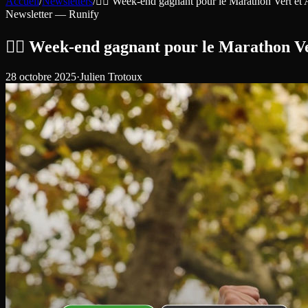
Accueil
/
Newsletters
/
🏃‍♂️ Week-end gagnant pour le Marathon Vert et 
Newsletter —
Runify
🏃‍♂️ Week-end gagnant pour le Marathon Ve
28 octobre 2025
·
Julien Trotoux