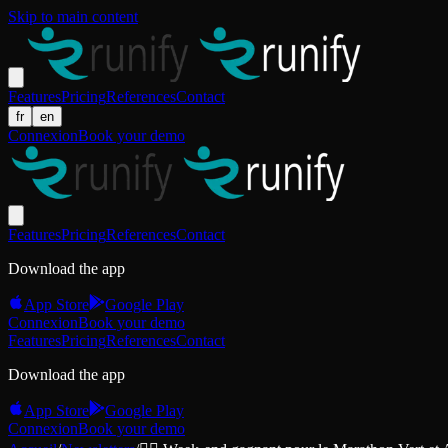
Skip to main content
Features
Pricing
References
Contact
fr
en
Connexion
Book your demo
Features
Pricing
References
Contact
Download the app
App Store
Google Play
Connexion
Book your demo
Features
Pricing
References
Contact
Download the app
App Store
Google Play
Connexion
Book your demo